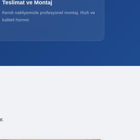
Teslimat ve Montaj
Kendi nakliyemizle profesyonel montaj. Hızlı ve
kaliteli hizmet.
r.