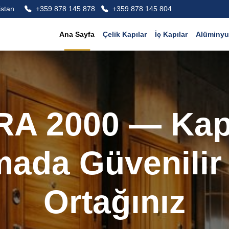
istan
+359 878 145 878
+359 878 145 804
Ana Sayfa
Çelik Kapılar
İç Kapılar
Alüminyu
İç Kapılar
Her zevke uygun şık iç kapılar