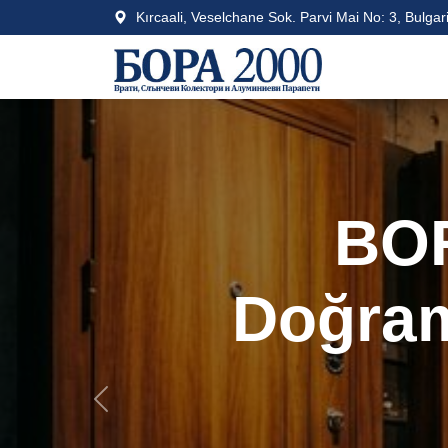
Kırcaali, Veselchane Sok. Parvi Mai No: 3, Bulgar
Previous