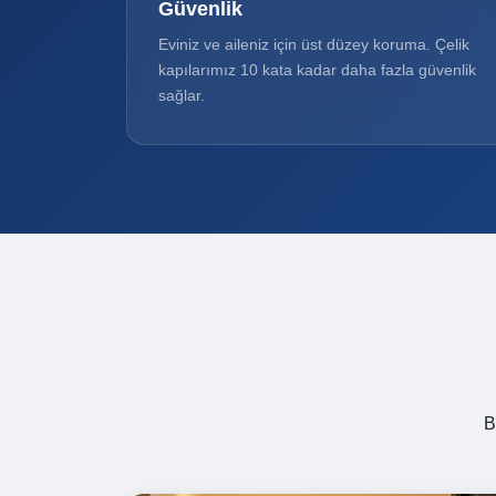
Güvenlik
Eviniz ve aileniz için üst düzey koruma. Çelik
kapılarımız 10 kata kadar daha fazla güvenlik
sağlar.
B