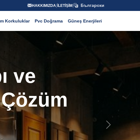
|
|
Български
HAKKIMIZDA
İLETIŞIM
m Korkuluklar
Pvc Doğrama
Güneş Enerjileri
Next