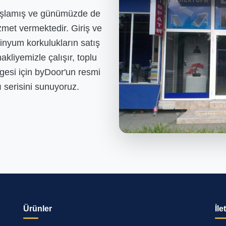
aşlamış ve günümüzde de
zmet vermektedir. Giriş ve
minyum korkulukların satış
kliyemizle çalışır, toplu
lgesi için byDoor'un resmi
ı serisini sunuyoruz.
Ürünler
İle