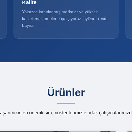
Kalite
Yalnızca kanıtlanmış markalar ve yüksek
kaliteli malzemelerle çalışıyoruz. byDoor resmi
bayisi.
Ürünler
aşarımızın en önemli sırrı müşterilerimizle ortak çalışmalarımızdı