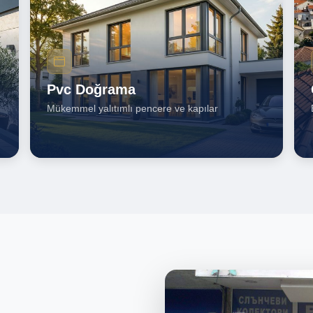
Pvc Doğrama
Mükemmel yalıtımlı pencere ve kapılar